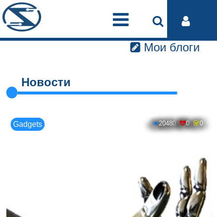
Мои блоги
Новости
20480
0
0
Gadgets