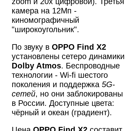
zoom и 20x цифровой). Третья
камера на 12Мп -
киномографичный
"широкоугольник".
По звуку в
OPPO Find X2
установлены сетеро динамики
Dolby Atmos
. Беспроводные
технологии - Wi-fi шестого
поколения и поддержка
5G-
сетей
, но они заблокированы
в России. Доступные цвета:
чёрный и океан (градиент).
Цена
OPPO Find X2
составит