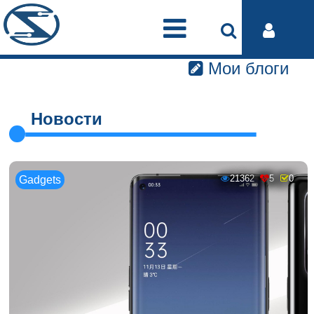
Мои блоги
Новости
21362
5
0
Gadgets