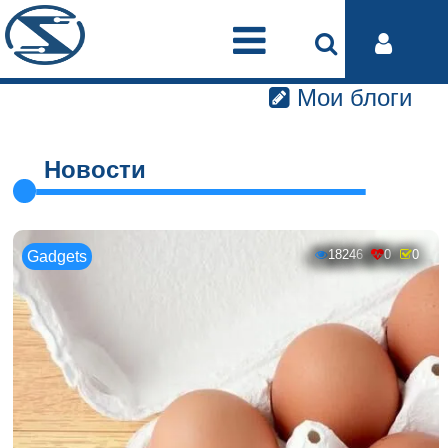
Мои блоги
Новости
18246
0
0
Gadgets