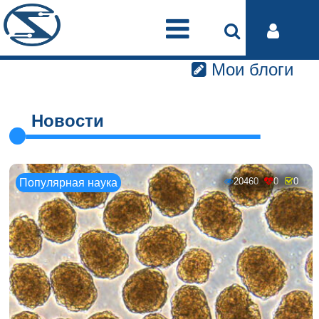
Мои блоги
Новости
20460
0
0
Популярная наука