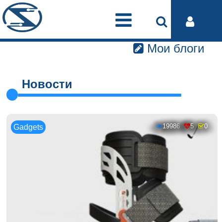
Мои блоги
Новости
19986
5
0
Gadgets