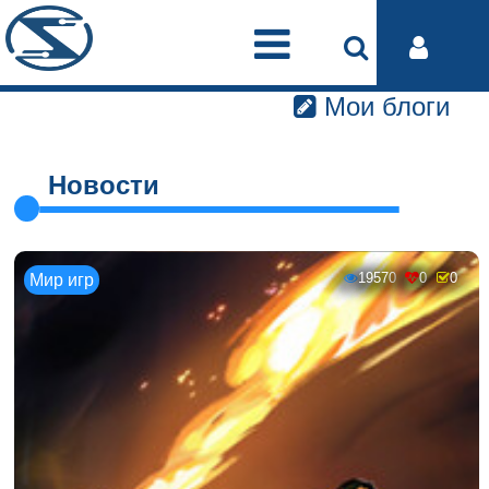
Мои блоги
Новости
19570
0
0
Мир игр