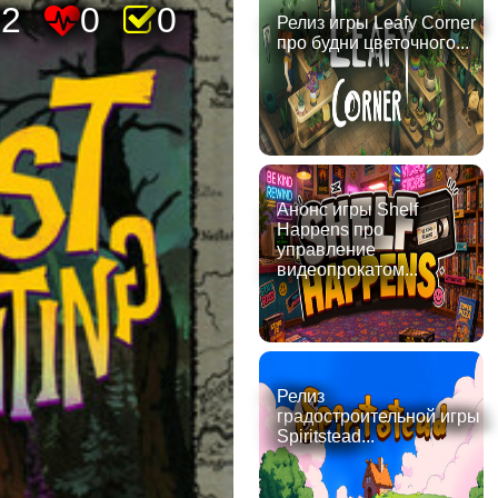
32
0
0
Релиз игры Leafy Corner
про будни цветочного...
Анонс игры Shelf
Happens про
управление
видеопрокатом...
Релиз
градостроительной игры
Spiritstead...