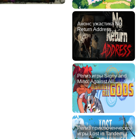
Анонс ужастика No
Return Address...
Релиз игры Signy and
Mino: Against All...
Релиз приключенческой
игры Lost in Tandem...