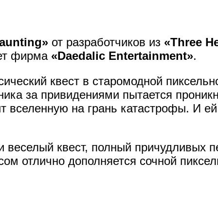
aunting»
от разработчиков из
«Three H
ает фирма
«Daedalic Entertainment»
.
сический квест в старомодной пиксельн
ника за привидениями пытается проникн
т вселенную на грань катастрофы. И ей
и веселый квест, полный причудливых п
ом отлично дополняется сочной пиксел