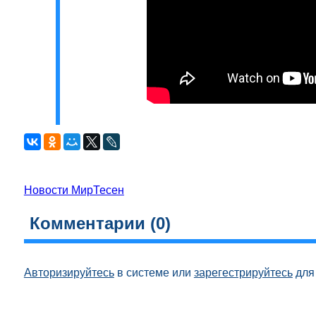
Новости МирТесен
Комментарии (
0
)
Авторизируйтесь
в системе или
зарегестрируйтесь
для 