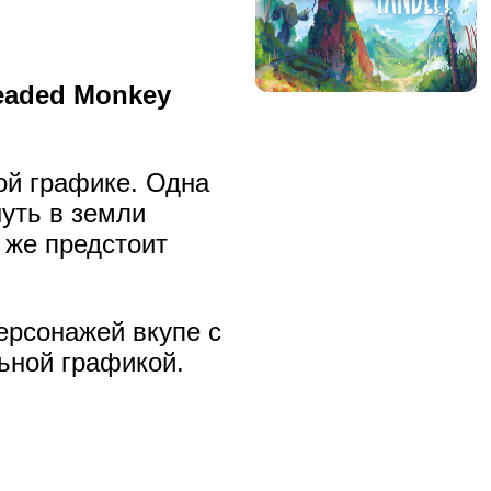
eaded Monkey
ой графике. Одна
уть в земли
 же предстоит
ерсонажей вкупе с
ьной графикой.