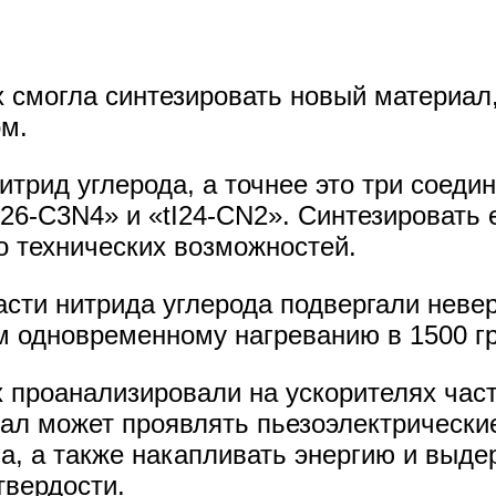
 смогла синтезировать новый материал,
ом.
трид углерода, а точнее это три соеди
26-C3N4» и «tI24-CN2». Синтезировать 
ло технических возможностей.
части нитрида углерода подвергали нев
ом одновременному нагреванию в 1500 г
 проанализировали на ускорителях част
ал может проявлять пьезоэлектрически
, а также накапливать энергию и выде
твердости.