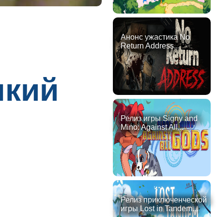
Анонс ужастика No
Return Address...
пкий
Релиз игры Signy and
Mino: Against All...
Релиз приключенческой
игры Lost in Tandem...