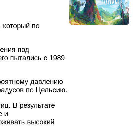
 который по
нения под
его пытались с 1989
ероятному давлению
радусов по Цельсию.
иц. В результате
е и
рживать высокий