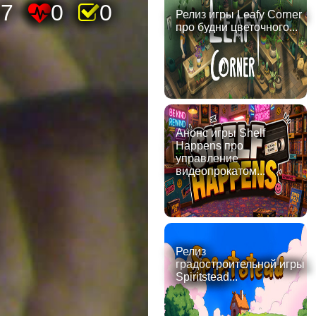
17
0
0
Релиз игры Leafy Corner
про будни цветочного...
Анонс игры Shelf
Happens про
управление
видеопрокатом...
Релиз
градостроительной игры
Spiritstead...