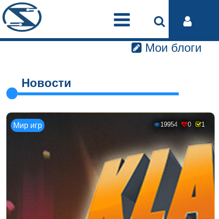
Мои блоги
Новости
19954
0
1
Мир игр