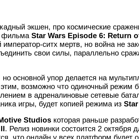
ркадный экшен, про космические сражен
я фильма
Star Wars Episode 6: Return of
 император-ситх мертв, но война не зак
ъединить свои силы, параллельно сраж
, но основной упор делается на мульти
с этим, возможно что одиночный режим 
уплением в адреналиновые сетевые бата
аника игры, будет копией режима из
Star
Motive Studios
которая раньше разрабо
II
. Релиз новинки состоится 2 октября 
ся, что онлайн у всех платформ будет 