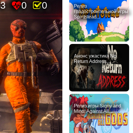
23
0
0
Релиз
градостроительной игры
Spiritstead...
Анонс ужастика No
Return Address...
Релиз игры Signy and
Mino: Against All...