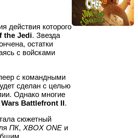
ия действия которого
 the Jedi
. Звезда
ончена, остатки
аясь с войсками
плеер с командными
будет сделан с целью
лии. Однако многие
 Wars Battlefront II
.
тала сюжетный
для
ПК
,
XBOX ONE
и
общим.