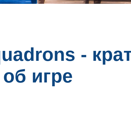
quadrons - кра
об игре