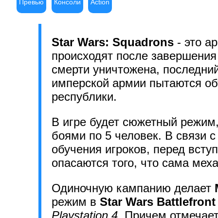
Превью
Консоли
Action
Star Wars: Squadrons
- это а
происходят после завершени
смерти уничтожена, последний
имперской армии пытаются об
республики.
В игре будет сюжетный режим
боями по 5 человек. В связи 
обучения игроков, перед вст
опасаются того, что сама мех
Одиночную кампанию делает
режим в
Star Wars Battlefront 
Playstation 4
. Причем отмечает