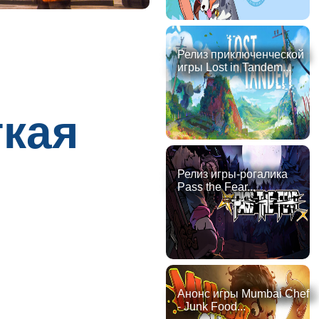
Релиз приключенческой
игры Lost in Tandem...
ткая
Релиз игры-рогалика
Pass the Fear...
Анонс игры Mumbai Chef
- Junk Food...