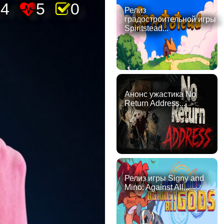
94
5
0
Релиз
градостроительной игры
Spiritstead...
Анонс ужастика No
Return Address...
Релиз игры Signy and
Mino: Against All...