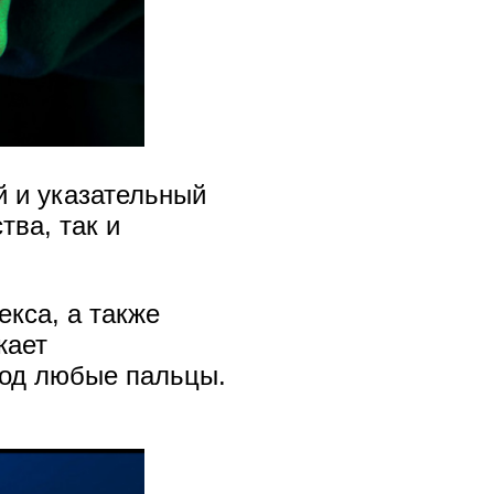
й и указательный
тва, так и
екса, а также
жает
под любые пальцы.