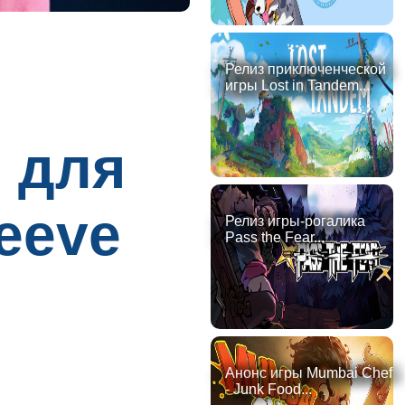
Релиз приключенческой
игры Lost in Tandem...
 для
eeve
Релиз игры-рогалика
Pass the Fear...
Анонс игры Mumbai Chef
- Junk Food...