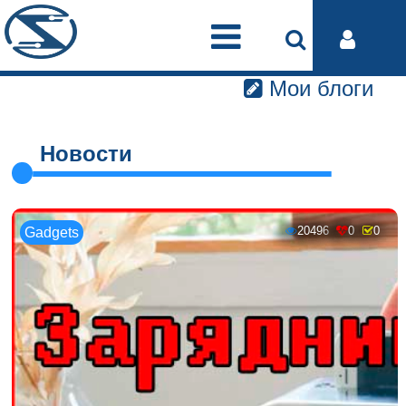
Мои блоги
Новости
20496
0
0
Gadgets