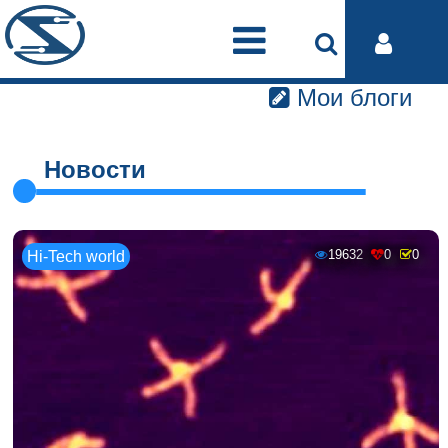
Мои блоги
Новости
19632
0
0
Hi-Tech world