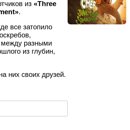
отчиков из
«Three
nment»
.
де все затопило
оскребов,
я между разными
шлого из глубин,
а них своих друзей.