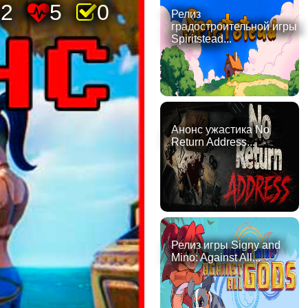
22
5
0
Релиз
градостроительной игры
Spiritstead...
Анонс ужастика No
Return Address...
Релиз игры Signy and
Mino: Against All...