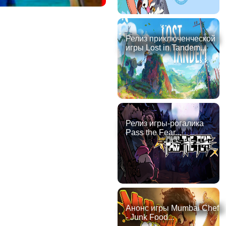
Релиз приключенческой
игры Lost in Tandem...
Релиз игры-рогалика
Pass the Fear...
Анонс игры Mumbai Chef
- Junk Food...