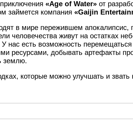
о приключения
«Age of Water»
от разраб
вом займется компания
«Gaijin Entertai
одят в мире пережившем апокалипсис, г
ли человечества живут на остатках неб
 У нас есть возможность перемещатьс
ыми ресурсами, добывать артефакты про
ь землю.
дках, которые можно улучшать и звать н