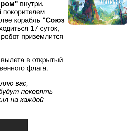
ором"
внутри.
й покорителем
Далее корабль
"Союз
ходиться 17 суток,
 робот приземлится
 вылета в открытый
венного флага.
ляю вас,
 будут покорять
ыл на каждой