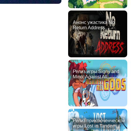
Анонс ужастика No
Return Address...
Релиз игры Signy and
Mino: Against All...
Релиз приключенческой
игры Lost in Tandem...