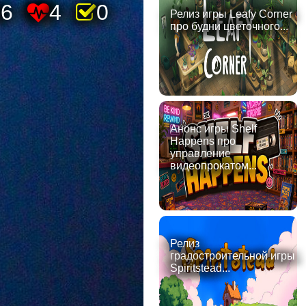
86
4
0
Релиз игры Leafy Corner
про будни цветочного...
Анонс игры Shelf
Happens про
управление
видеопрокатом...
Релиз
градостроительной игры
Spiritstead...