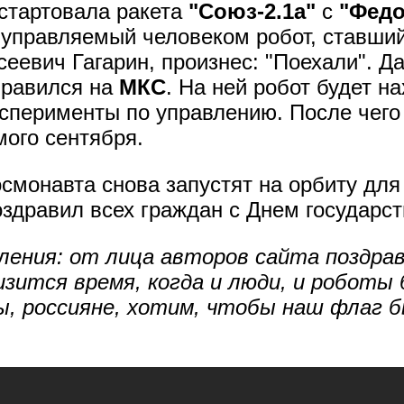
 стартовала ракета
"Союз-2.1а"
с
"Фед
 управляемый человеком робот, ставши
сеевич Гагарин, произнес: "Поехали". 
правился на
МКС
. На ней робот будет на
ксперименты по управлению. После чего
мого сентября.
смонавта снова запустят на орбиту для
оздравил всех граждан с Днем государст
ления: от лица авторов сайта поздрав
изится время, когда и люди, и роботы
ы, россияне, хотим, чтобы наш флаг б