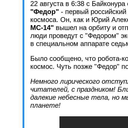
22 августа в 6:38 с Байконура
"Федор"
- первый российский
космоса. Он, как и Юрий Алек
МС-14"
вышел на орбиту и от
люди проведут с "Федором" э
в специальном аппарате седь
Было сообщено, что робота-ко
космос. Чуть позже "Федор" п
Немного лирического отступ
читателей, с праздником! Бл
далекие небесные тела, но м
планете!