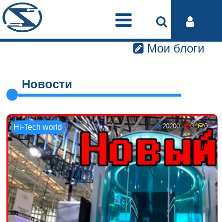
Мои блоги
Новости
20200
0
0
Hi-Tech world