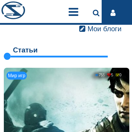
Мои блоги
Статьи
755
5
0
Мир игр