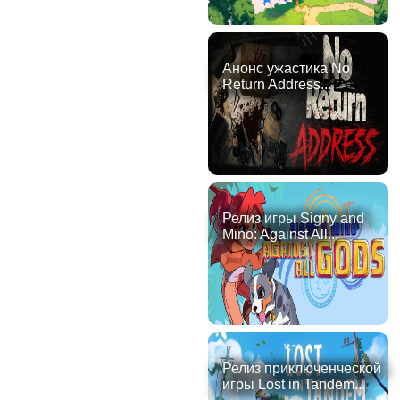
Анонс ужастика No
Return Address...
Релиз игры Signy and
Mino: Against All...
Релиз приключенческой
игры Lost in Tandem...