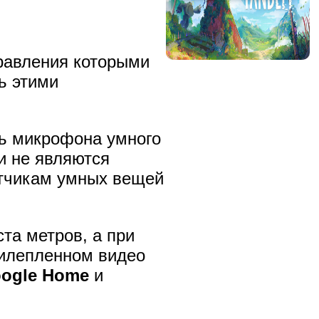
правления которыми
ь этими
ть микрофона умного
и не являются
отчикам умных вещей
та метров, а при
рилепленном видео
ogle Home
и