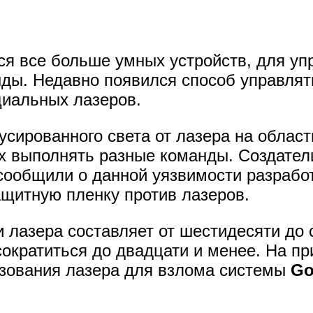
ся все больше умных устройств, для у
нды. Недавно появился способ управлят
иальных лазеров.
сированного света от лазера на облас
их выполнять разные команды. Создател
сообщили о данной уязвимости разраб
ащитную пленку против лазеров.
лазера составляет от шестидесяти до с
сократиться до двадцати и менее. На п
зования лазера для взлома системы
Go