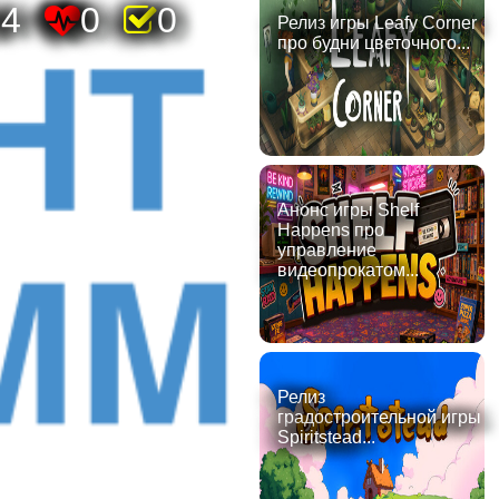
54
0
0
Релиз игры Leafy Corner
про будни цветочного...
Анонс игры Shelf
Happens про
управление
видеопрокатом...
Релиз
градостроительной игры
Spiritstead...