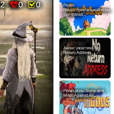
42
0
0
Релиз
градостроительной игры
Spiritstead...
Анонс ужастика No
Return Address...
Релиз игры Signy and
Mino: Against All...