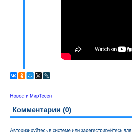
Новости МирТесен
Комментарии (
0
)
Авторизируйтесь
в системе или
зарегестрируйтесь
для 