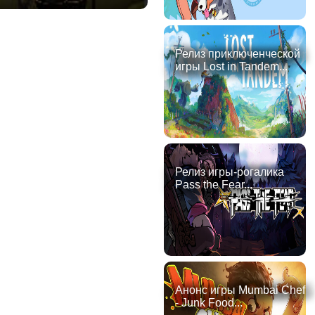
Релиз приключенческой
игры Lost in Tandem...
Релиз игры-рогалика
Pass the Fear...
Анонс игры Mumbai Chef
- Junk Food...