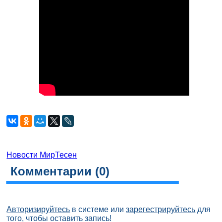
Новости МирТесен
Комментарии (
0
)
Авторизируйтесь
в системе или
зарегестрируйтесь
для
того, чтобы оставить запись!