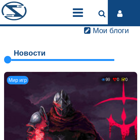
Мои блоги
Новости
99
0
0
Мир игр