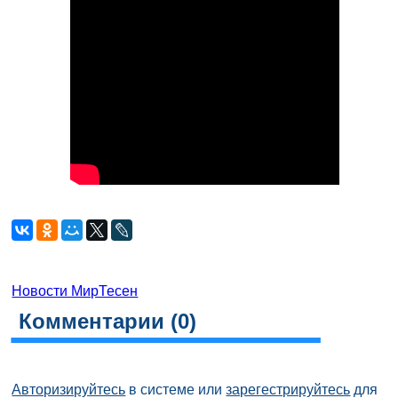
Новости МирТесен
Комментарии (
0
)
Авторизируйтесь
в системе или
зарегестрируйтесь
для