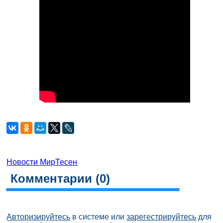
Новости МирТесен
Комментарии (
0
)
Авторизируйтесь
в системе или
зарегестрируйтесь
для