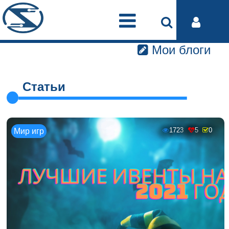
Мои блоги
Статьи
1723
5
0
Мир игр