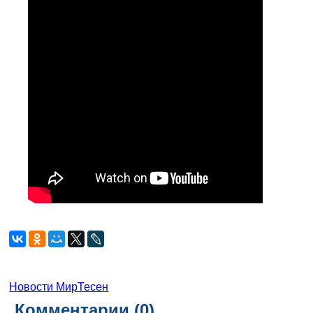
Новости МирТесен
Комментарии (
0
)