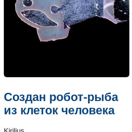
Создан робот-рыба
из клеток человека
Kirilius