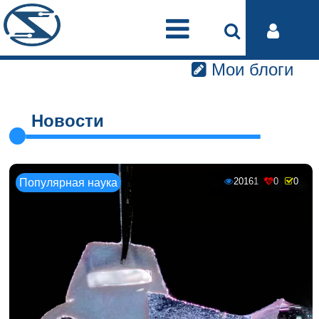
Мои блоги
Новости
20161
0
0
Популярная наука