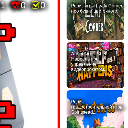
81
0
0
Релиз игры Leafy Corner
про будни цветочного...
Анонс игры Shelf
Happens про
управление
видеопрокатом...
Релиз
градостроительной игры
Spiritstead...