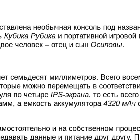
ставлена необычная консоль под назв
сь
Кубика Рубика
и портативной игровой
вое человек – отец и сын
Осиповы
.
яет семьдесят миллиметров. Всего восе
оторые можно перемещать в соответств
дуля по четыре
IPS-экрана
, то есть всег
рамм, а емкость аккумулятора
4320 мАч
с
амостоятельно и на собственном процес
едавать данные и питание друг другу. 