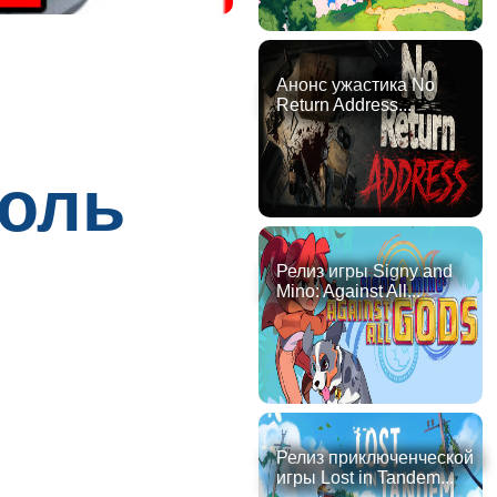
Анонс ужастика No
Return Address...
соль
Релиз игры Signy and
Mino: Against All...
Релиз приключенческой
игры Lost in Tandem...