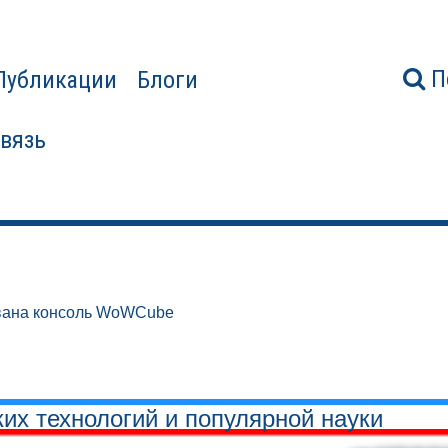
П
Публикации
Блоги
связь
вана консоль WoWCube
ких технологий и популярной науки