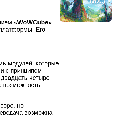
анием
«WoWCube»
.
 платформы. Его
мь модулей, которые
ии с принципом
о двадцать четыре
 возможность
соре, но
Передача возможна