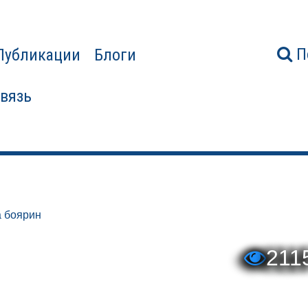
П
Публикации
Блоги
связь
а боярин
211