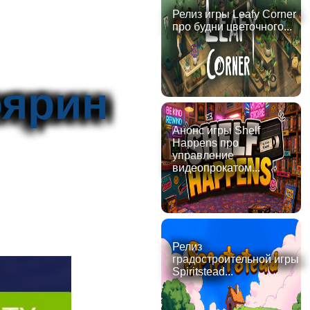
Релиз игры Leafy Corner
про будни цветочного...
оярин
Анонс игры Shelf
Happens про
управление
видеопрокатом...
Релиз
градостроительной игры
Spiritstead...