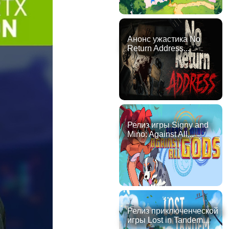
Анонс ужастика No
Return Address...
Релиз игры Signy and
Mino: Against All...
Релиз приключенческой
игры Lost in Tandem...