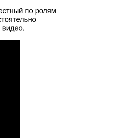
вестный по ролям
стоятельно
 видео.