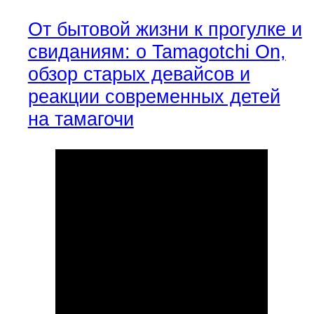
От бытовой жизни к прогулке и
свиданиям: о Tamagotchi On,
обзор старых девайсов и
реакции современных детей
на тамагочи