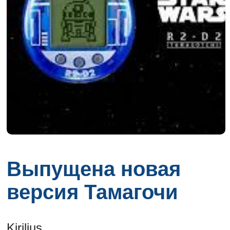
Выпущена новая
версия Тамагочи
Kirilius