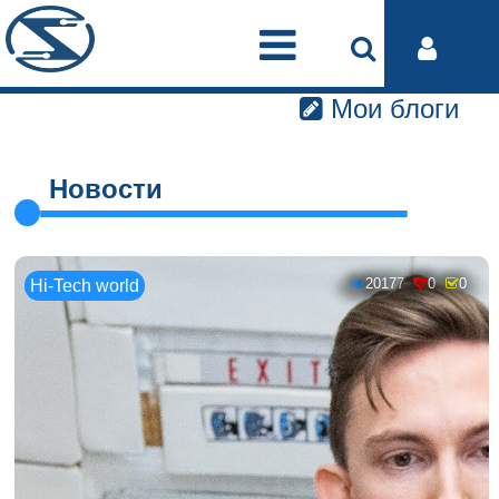
Мои блоги
Новости
20177
0
0
Hi-Tech world