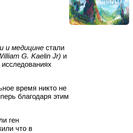
и и медицине
стали
liam G. Kaelin Jr)
и
в исследованиях
ьное время никто не
еперь благодаря этим
ли ген
жили что в