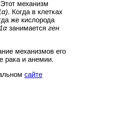
 Этот механизм
1α)
. Когда в клетках
гда же кислорода
1α
занимается
ген
ание механизмов его
 рака и анемии.
иальном
сайте