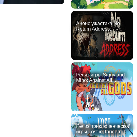
Анонс ужастика No
Return Address...
Релиз игры Signy and
Mino: Against All...
Релиз приключенческой
игры Lost in Tandem...