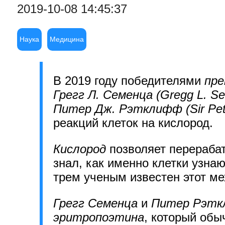
2019-10-08 14:45:37
Наука
Медицина
В 2019 году победителями
пре
Грегг Л. Семенца (Gregg L. S
Питер Дж. Рэтклифф (Sir Peter
реакций клеток на кислород.
Кислород
позволяет перерабат
знал, как именно клетки узнаю
трем ученым известен этот ме
Грегг Семенца
и
Питер Рэт
эритропоэтина
, который обы