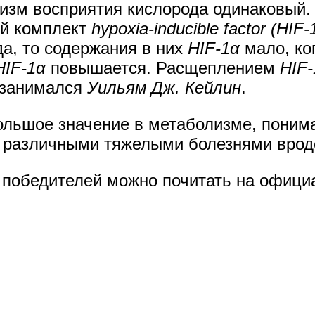
низм восприятия кислорода одинаковый.
ый комплект
hypoxia-inducible factor (HIF-
а, то содержания в них
HIF-1α
мало, ко
HIF-1α
повышается. Расщеплением
HIF-
о занимался
Уильям Дж. Кейлин
.
ольшое значение в метаболизме, поним
с различными тяжелыми болезнями вроде
 победителей можно почитать на офиц