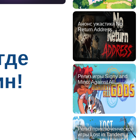
Анонс ужастика No
Return Address...
где
ин!
Релиз игры Signy and
Mino: Against All...
Релиз приключенческой
игры Lost in Tandem...