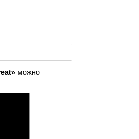
reat»
можно