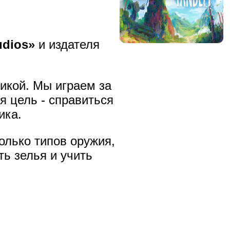
udios»
и издателя
икой. Мы играем за
я цель - справиться
ика.
лько типов оружия,
ть зелья и учить