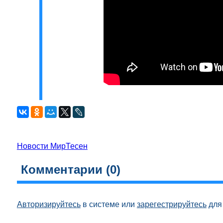
Новости МирТесен
Комментарии (
0
)
Авторизируйтесь
в системе или
зарегестрируйтесь
для 