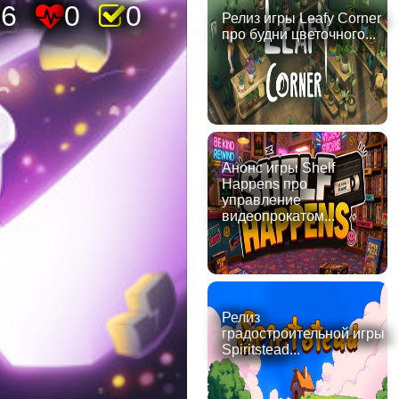
86
0
0
Релиз игры Leafy Corner
про будни цветочного...
Анонс игры Shelf
Happens про
управление
видеопрокатом...
Релиз
градостроительной игры
Spiritstead...