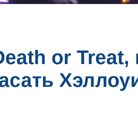
ath or Treat, 
асать Хэллоу