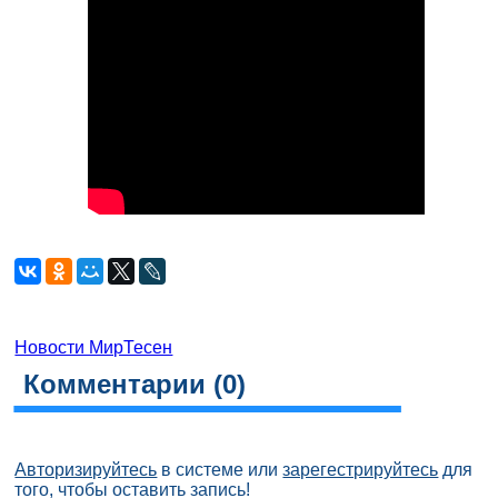
Новости МирТесен
Комментарии (
0
)
Авторизируйтесь
в системе или
зарегестрируйтесь
для
того, чтобы оставить запись!