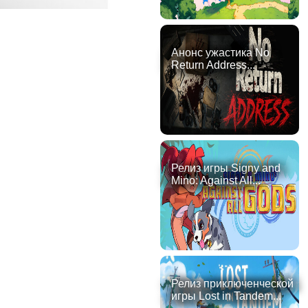
Анонс ужастика No
Return Address...
Релиз игры Signy and
Mino: Against All...
Релиз приключенческой
игры Lost in Tandem...