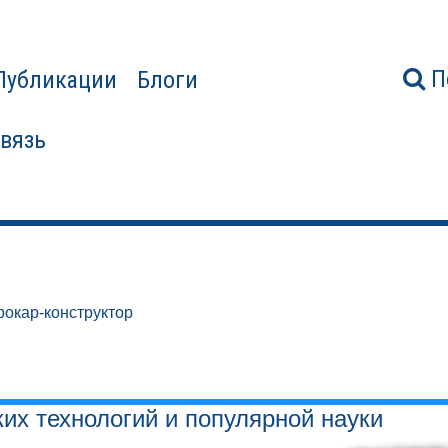
П
Публикации
Блоги
связь
рокар-конструктор
ких технологий и популярной науки