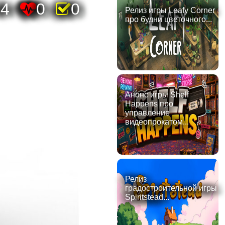
74
0
0
Релиз игры Leafy Corner
про будни цветочного...
Анонс игры Shelf
Happens про
управление
видеопрокатом...
Релиз
градостроительной игры
Spiritstead...