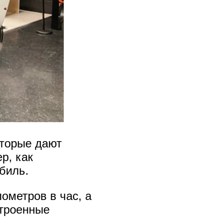
оторые дают
р, как
биль.
ометров в час, а
строенные