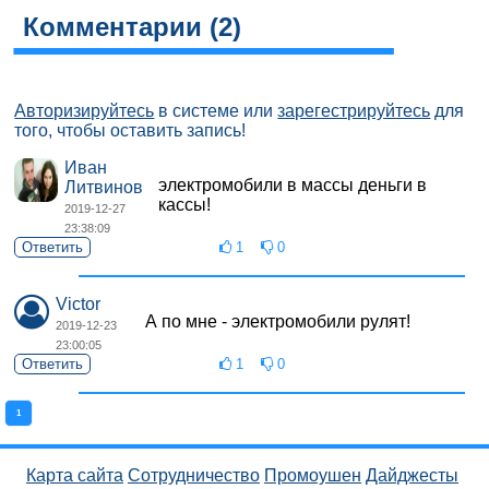
Комментарии (
2
)
Авторизируйтесь
в системе или
зарегестрируйтесь
для
того, чтобы оставить запись!
Иван
электромобили в массы деньги в
Литвинов
кассы!
2019-12-27
23:38:09
Ответить
1
0
Victor
А по мне - электромобили рулят!
2019-12-23
23:00:05
Ответить
1
0
1
Карта сайта
Сотрудничество
Промоушен
Дайджесты