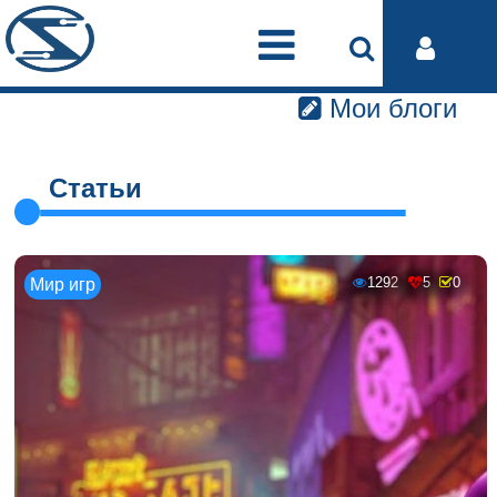
Мои блоги
Статьи
1292
5
0
Мир игр