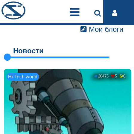
Мои блоги
Новости
20475
5
0
Hi-Tech world