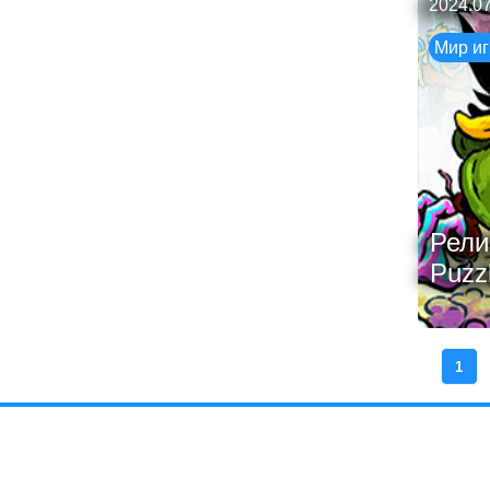
2024.07
Мир иг
Рели
Puzzl
1