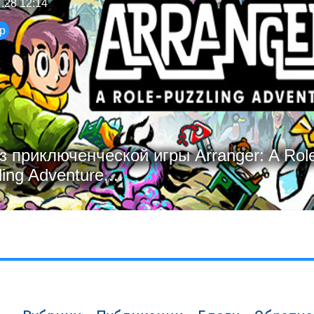
.28 12:14
р
з приключенческой игры Arranger: A Rol
ing Adventure,...