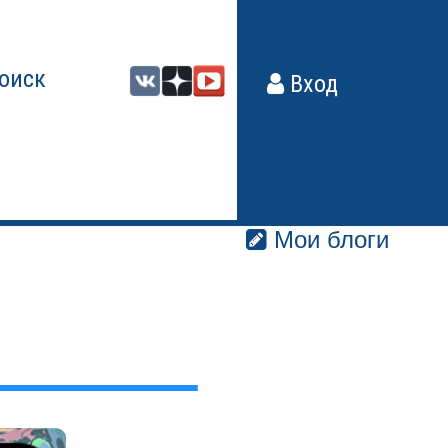
оиск
Вход
Мои блоги