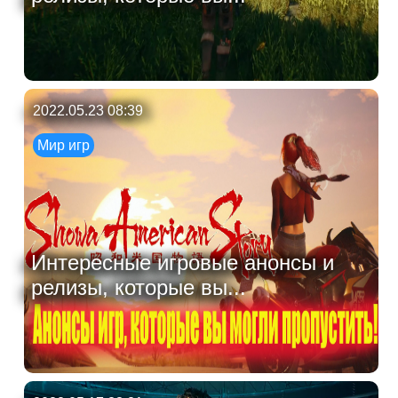
2022.05.23 08:39
Мир игр
Интересные игровые анонсы и
релизы, которые вы...