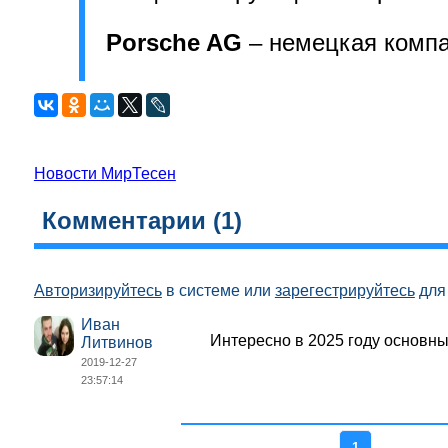
Porsche AG
– немецкая компан
Новости МирТесен
Комментарии (
1
)
Авторизируйтесь
в системе или
зарегестрируйтесь
для 
Иван
Интересно в 2025 году основны
Литвинов
2019-12-27
23:57:14
1