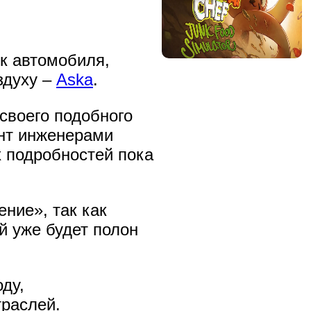
к автомобиля,
здуху –
Aska
.
 своего подобного
ент инженерами
х подробностей пока
ние», так как
й уже будет полон
ду,
траслей.