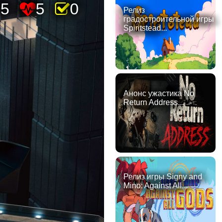
85
5
0
Релиз
градостроительной игры
Spiritstead...
Анонс ужастика No
Return Address...
Релиз игры Signy and
Mino: Against All...