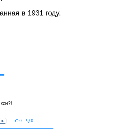
нная в 1931 году.
кси?!
ть
0
0