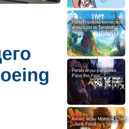
Релиз приключенческой
игры Lost in Tandem...
щего
oeing
Релиз игры-рогалика
Pass the Fear...
Анонс игры Mumbai Chef
- Junk Food...