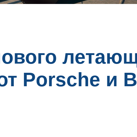
нового летаю
т Porsche и B