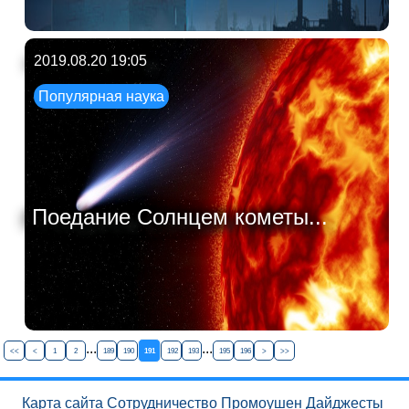
2019.08.20 19:05
Популярная наука
Поедание Солнцем кометы...
...
...
<<
<
1
2
189
190
191
192
193
195
196
>
>>
Карта сайта
Сотрудничество
Промоушен
Дайджесты