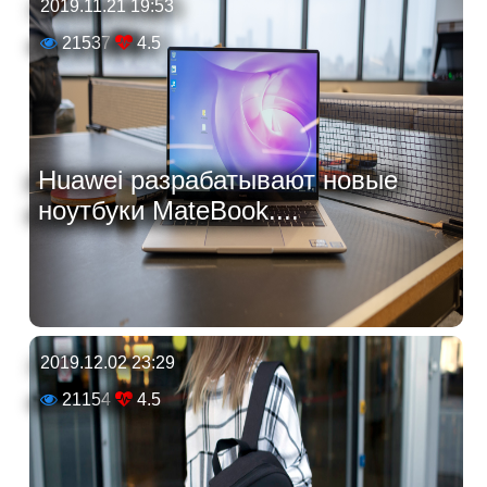
2019.11.21 19:53
21537
4.5
Huawei разрабатывают новые
ноутбуки MateBook....
2019.12.02 23:29
21154
4.5