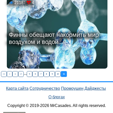
21181
4
Финны обещают накормить мир
воздухом и водой...
...
<<
<
1
2
5
6
7
8
9
10
11
Карта сайта
Сотрудничество
Промоушен
Дайджесты
О блогах
Copyright © 2019-2026 MrCasades. All rights reserved.