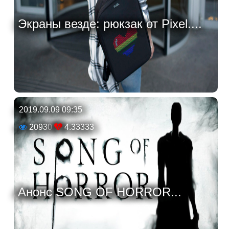
Экраны везде: рюкзак от Pixel....
2019.09.09 09:35
20930
4.33333
Анонс SONG OF HORROR...