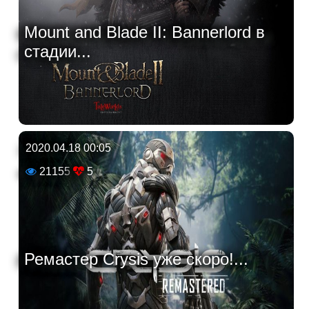
Mount and Blade II: Bannerlord в
стадии...
2020.04.18 00:05
21155
5
Ремастер Crysis уже скоро!...