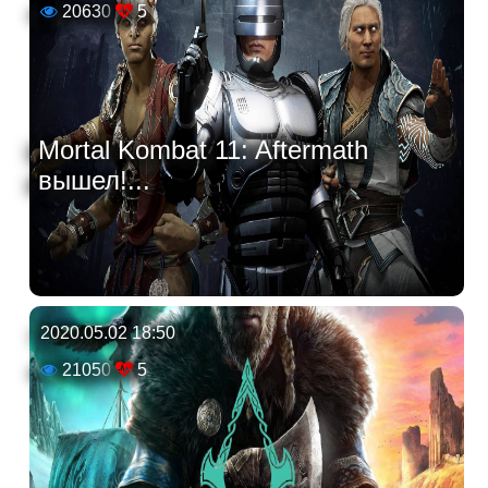
20630
5
Mortal Kombat 11: Aftermath
вышел!...
2020.05.02 18:50
21050
5