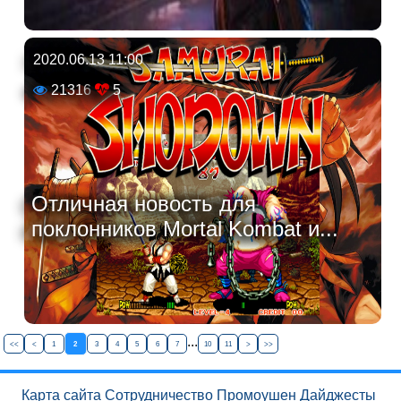
2020.06.13 11:00
21316
5
Отличная новость для
поклонников Mortal Kombat и...
...
<<
<
1
2
3
4
5
6
7
10
11
>
>>
Карта сайта
Сотрудничество
Промоушен
Дайджесты