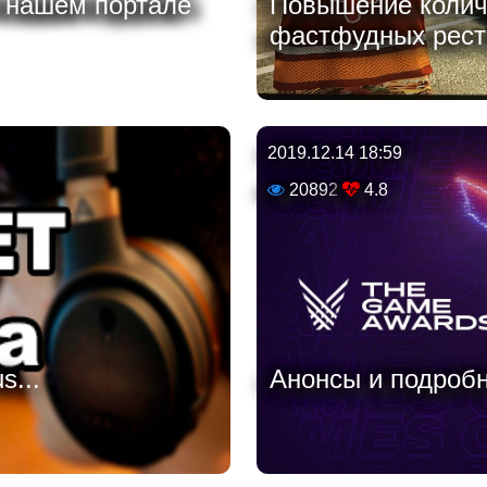
а нашем портале
Повышение колич
фастфудных ресто
2019.12.14 18:59
20892
4.8
s...
Анонсы и подробн