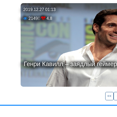
2019.12.27 01:13
21490
4.8
Генри Кавилл – заядлый геймер.
<<