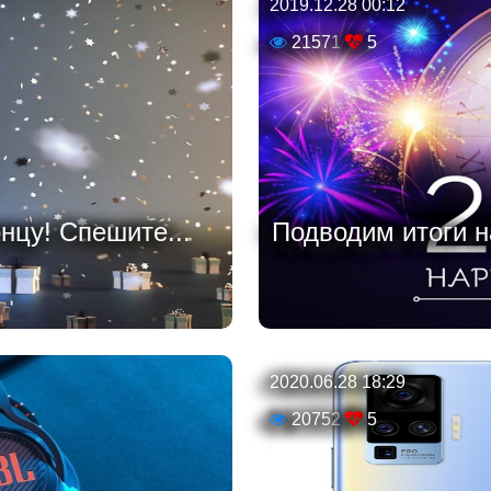
2019.12.28 00:12
21571
5
нцу! Спешите...
Подводим итоги на
2020.06.28 18:29
20752
5