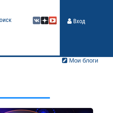
оиск
Вход
Мои блоги