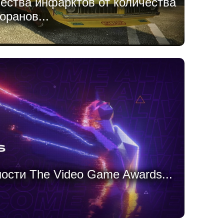
ества инфарктов от количества
ранов...
ости The Video Game Awards...