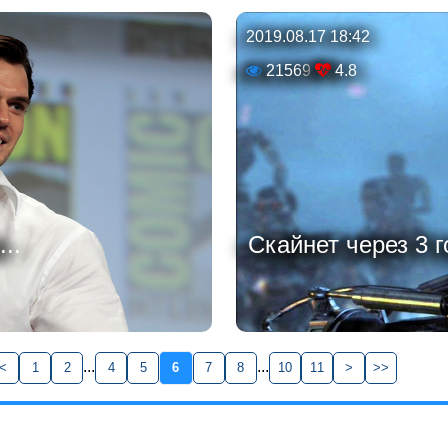
2019.08.17 18:42
21569
4.8
..
Скайнет через 3 г
...
...
<
1
2
4
5
6
7
8
10
11
>
>>