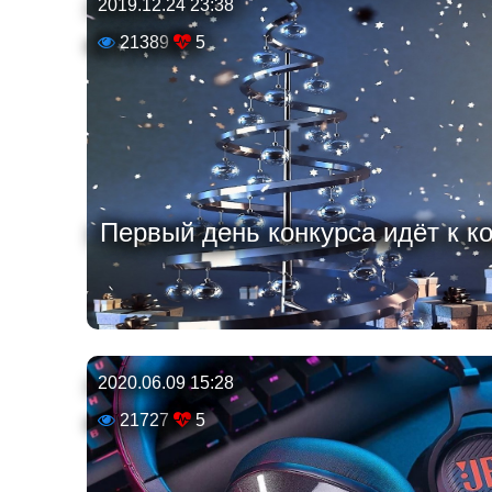
2019.12.24 23:38
21389
5
Первый день конкурса идёт к ко
2020.06.09 15:28
21727
5