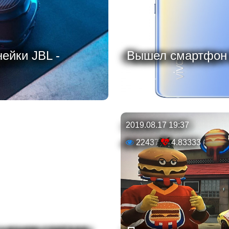
ейки JBL -
Вышел смартфон V
2019.08.17 19:37
22437
4.83333