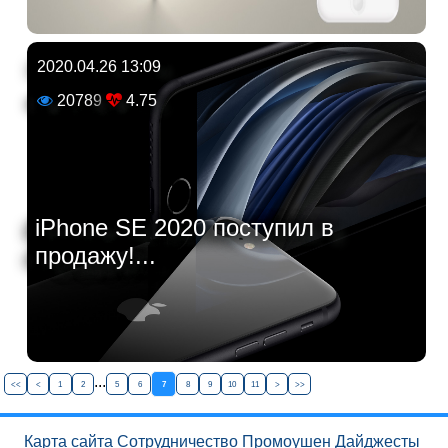
2020.04.26 13:09
20789
4.75
iPhone SE 2020 поступил в
продажу!...
...
<<
<
1
2
5
6
7
8
9
10
11
>
>>
Карта сайта
Сотрудничество
Промоушен
Дайджесты