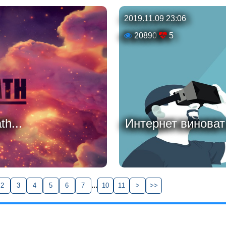
2019.11.09 23:06
20890
5
th...
Интернет виноват
...
2
3
4
5
6
7
10
11
>
>>