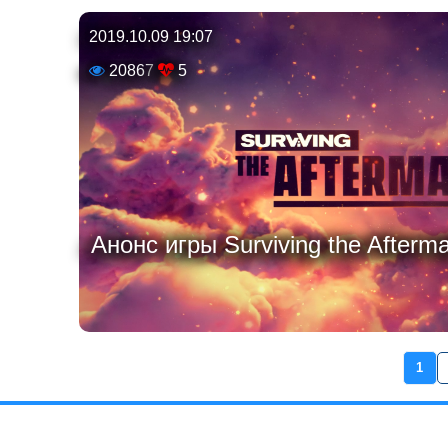
2019.10.09 19:07
20867
5
Анонс игры Surviving the Afterma
1