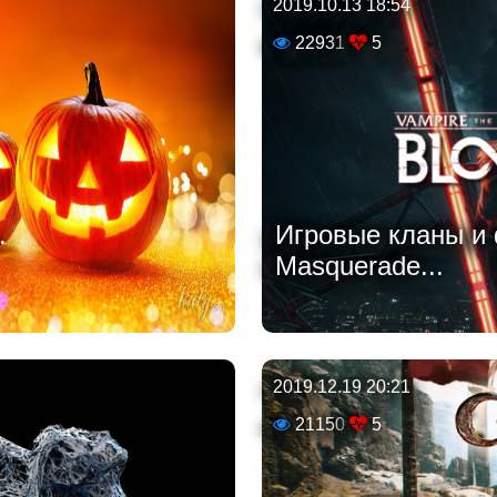
2019.10.13 18:54
22931
5
.
Игровые кланы и 
Masquerade...
2019.12.19 20:21
21150
5