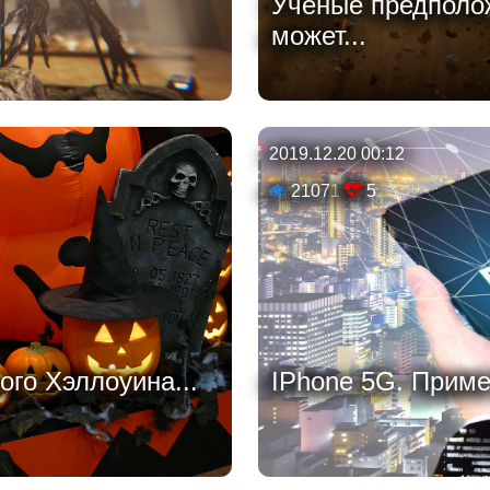
Ученые предполож
может...
2019.12.20 00:12
21071
5
ого Хэллоуина...
IPhone 5G. Примет