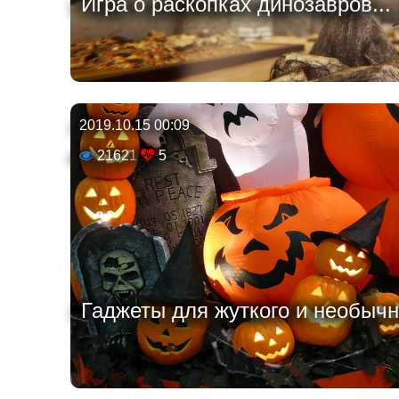
Игра о раскопках динозавров...
2019.10.15 00:09
21621
5
Гаджеты для жуткого и необычн