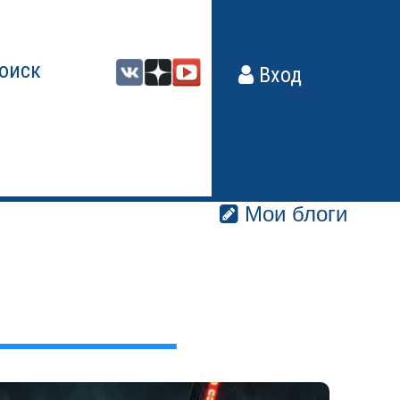
оиск
Вход
Мои блоги