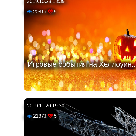
2019.10.28 18:39
20817
5
Игровые события на Хеллоуин..
2019.11.20 19:30
21371
5