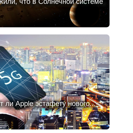
или, что в Солнечной системе
 ли Apple эстафету нового...