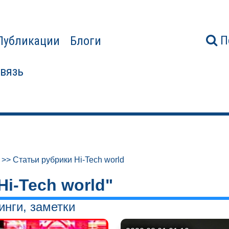
П
Публикации
Блоги
связь
>>
Статьи рубрики Hi-Tech world
Hi-Tech world"
нги, заметки