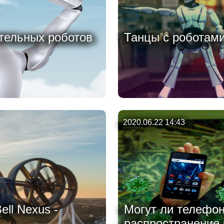
тельных роботов
Танцы с роботами
2020.06.22 14:43
ll Nexus -
Могут ли телефо
распространение 