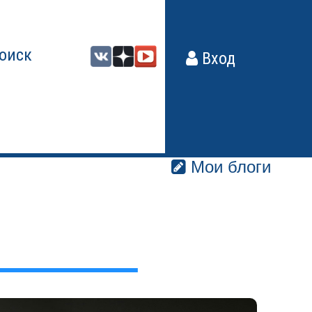
оиск
Вход
Мои блоги