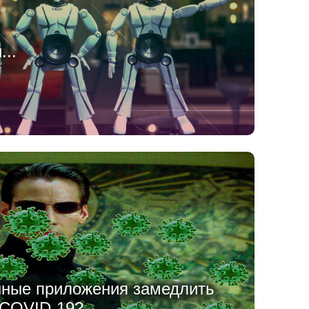
...
нные приложения замедлить
COVID-19?...