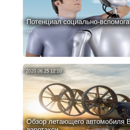
Потенциал социально-вспомога
...
2020.06.25 12:10
Обзор летающего автомобиля Be
аэротакси...