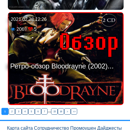
2021.02.28 12:26
2069
5
Ретро-обзор Bloodrayne (2002)...
...
1
2
3
4
5
6
7
15
16
>
>>
Карта сайта
Сотрудничество
Промоушен
Дайджесты