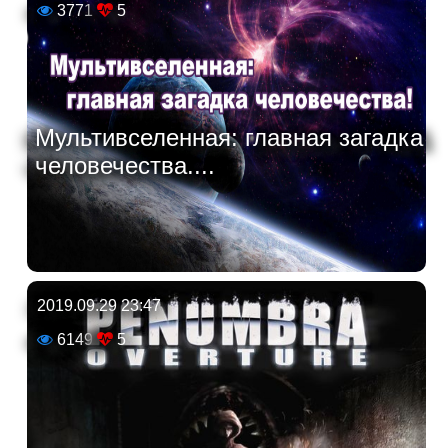
3771
5
Мультивселенная: главная загадка
человечества....
2019.09.29 23:47
6149
5