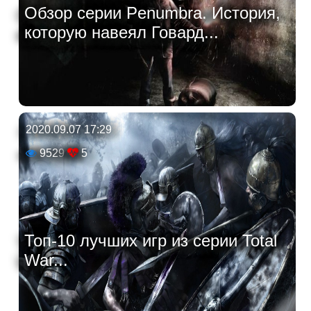
Обзор серии Penumbra. История,
которую навеял Говард...
2020.09.07 17:29
9529
5
Топ-10 лучших игр из серии Total
War...