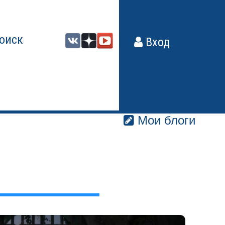
оиск
Вход
Мои блоги