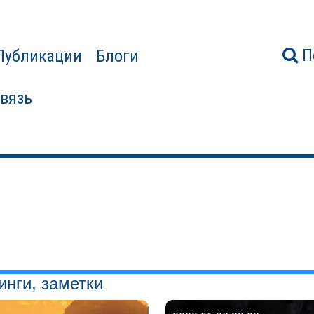
П
Публикации
Блоги
связь
нги, заметки