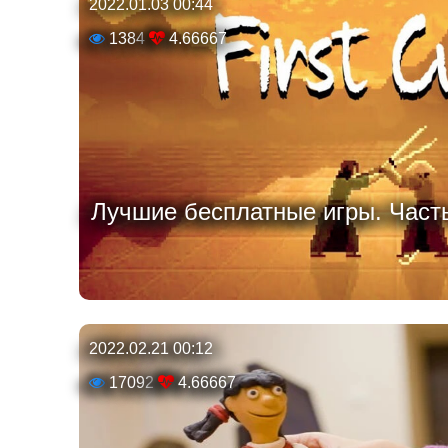
2022.01.03 00:44
1384
4.66667
Лучшие бесплатные игры. Часть 
2022.02.21 00:12
17092
4.66667