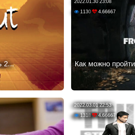
2022.01.30 23:08
1130
4.66667
2...
Как можно пройти
2022.03.01 22:53
1318
4.66667