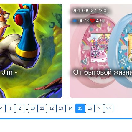
2019.09.22 23:01
9078
4.6
Jim -
От бытовой жизни 
...
<
1
2
10
11
12
13
14
15
16
>
>>