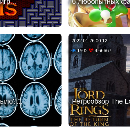
гр...
6 любопытных фак
2022.01.26 00:12
1502
4.66667
ыло?...
Ретрообзор The Lor