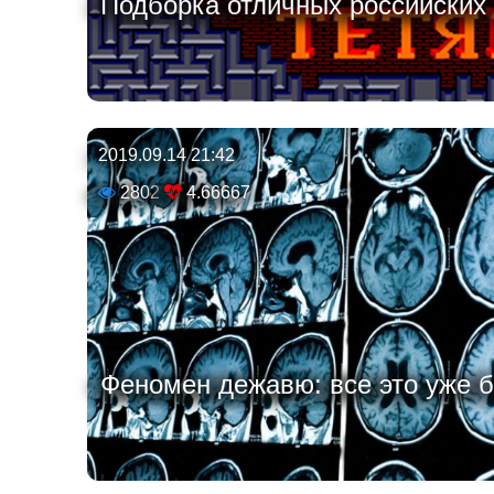
Подборка отличных российских и
2019.09.14 21:42
2802
4.66667
Феномен дежавю: все это уже б