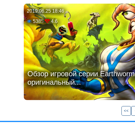
2019.06.25 18:46
5385
4.6
Обзор игровой серии Earthworm 
оригинальный...
<<