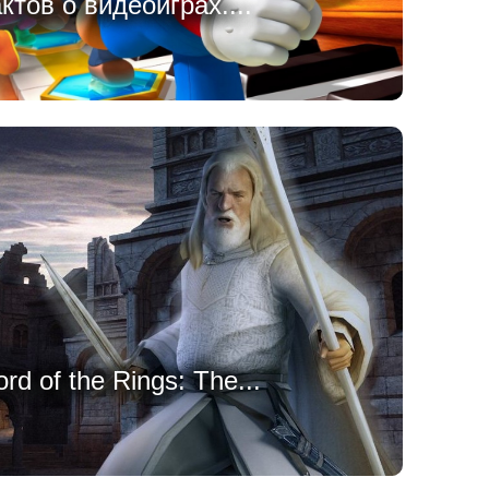
тов о видеоиграх....
d of the Rings: The...