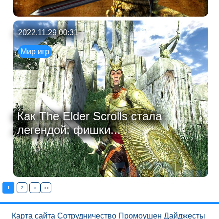
2022.11.29 00:31
Мир игр
Как The Elder Scrolls стала
легендой: фишки...
1
2
>
>>
Карта сайта
Сотрудничество
Промоушен
Дайджесты