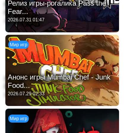
Релиз игры-рогалика Pass the
Fear...
2026.07.31 01:47
Мир игр
Анонс игры Mumbai Chef - Junk
Food...
2026.07.29 02:33
Мир игр