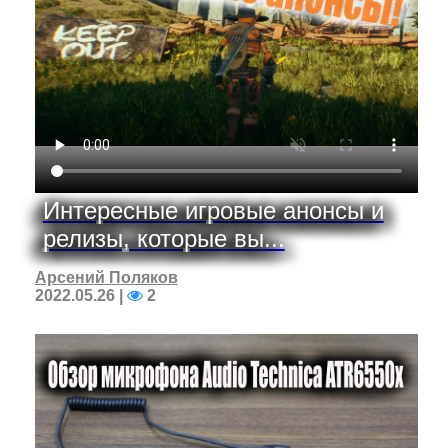
Интересные игровые анонсы и
релизы, которые вы...
Арсений Поляков
2022.05.26 |
2