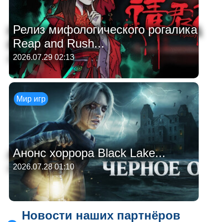
Релиз мифологического рогалика
Reap and Rush...
2026.07.29 02:13
Мир игр
Анонс хоррора Black Lake...
2026.07.28 01:10
Новости наших партнёров