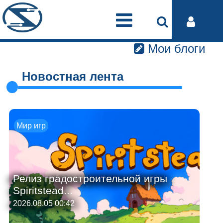
Мои блоги
Новостная лента
Мир игр
Релиз градостроительной игры
Spiritstead...
2026.08.05 00:42