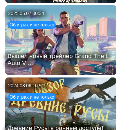
2025.05.07 00:34
Об играх и не только
Вышел новый трейлер Grand Theft
Auto VI....
2024.08.06 10:51
Об играх и не только
Древние Русы в раннем доступе!