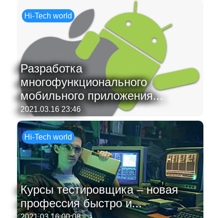
Hi-Tech world
Разработка
многофункционального
мобильного приложения...
2021.03.16 23:46
Hi-Tech world
Курсы тестировщика – новая
профессия быстро и...
2021.03.16 00:08