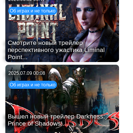
Об играх и не только
Смотрите новый трейлер
перспективного ужастика Liminal
Point...
2025.07.09 00:08
Об играх и не только
Вышел новый трейлер Darkness:
Prince of Shadows!...