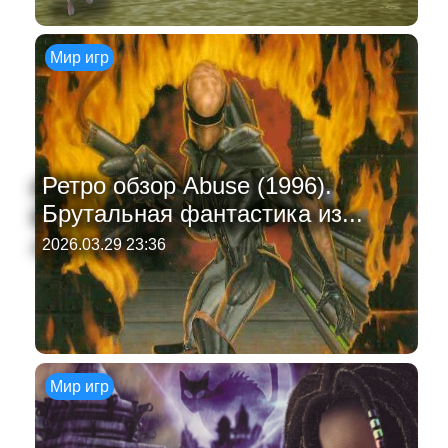
Мир игр
Ретро обзор Abuse (1996).
Брутальная фантастика из...
2026.03.29 23:36
Мир игр