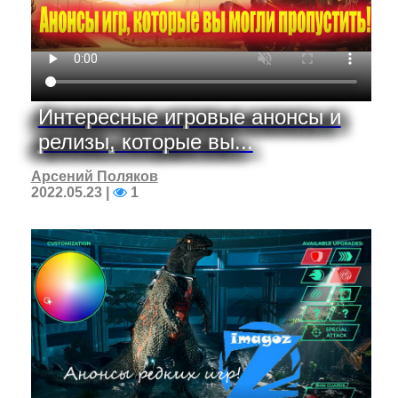
Интересные игровые анонсы и
релизы, которые вы...
Арсений Поляков
2022.05.23 |
1